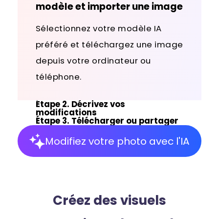
modèle et importer une image
Espace de Travail
Sélectionnez votre modèle IA
Un espace de retouche interactif avec des
préféré et téléchargez une image
calques et outils bien organisés pour une
depuis votre ordinateur ou
édition optimale.
téléphone.
Étape 2
.
Décrivez vos
modifications
Étape 3
.
Télécharger ou partager
Modifiez votre photo avec l'IA
Créez des visuels