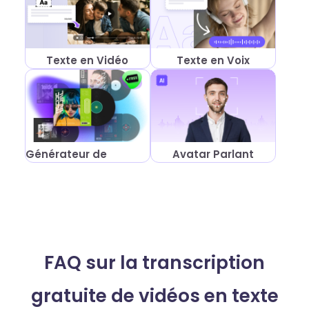
Transcrire
audio en
Texte en Vidéo
Texte en Voix
texte
Vous avez simplement besoin
Générateur de
Avatar Parlant
de transcrire un fichier audio ?
Aucun problème. Vidnoz
Musique
convertit vos audios en texte
avec rapidité et précision.
Simple, efficace et totalement
gratuit.
FAQ sur la transcription
gratuite de vidéos en texte