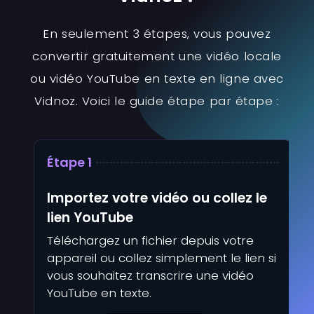
En seulement 3 étapes, vous pouvez
convertir gratuitement une vidéo locale
ou vidéo YouTube en texte en ligne avec
Vidnoz. Voici le guide étape par étape :
Étape 1
É
Importez votre vidéo ou collez le
C
lien YouTube
d
Téléchargez un fichier depuis votre
I
appareil ou collez simplement le lien si
p
vous souhaitez transcrire une vidéo
t
YouTube en texte.