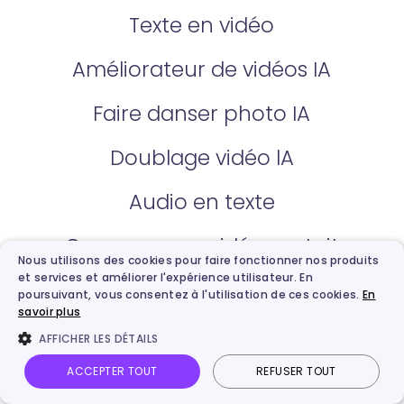
Texte en vidéo
Améliorateur de vidéos IA
Faire danser photo IA
Doublage vidéo lA
Audio en texte
Compresseur vidéo gratuit
Nous utilisons des cookies pour faire fonctionner nos produits
et services et améliorer l'expérience utilisateur. En
Générateur de script vidéo IA
poursuivant, vous consentez à l'utilisation de ces cookies.
En
savoir plus
Enregistreur vidéo en ligne
AFFICHER LES DÉTAILS
ACCEPTER TOUT
REFUSER TOUT
Éditeur de vidéo en ligne
Vidnoz AI
Photo parlante
Image en vidéo
Connexion