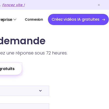
A.
Foncez vite !
Créez vidéos IA gratuites
reprise
Connexion
e demande
ez une réponse sous 72 heures.
gratuits