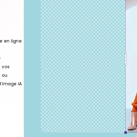
e en ligne
e
n vos
s ou
d’image IA