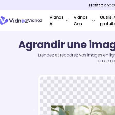
Profitez chaq
Vidnoz
Vidnoz
Outils I
Vidnoz
AI
Gen
gratuit
Agrandir une image
Étendez et recadrez vos images en lign
en un cl