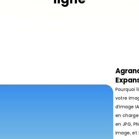
Agrand
Expans
Pourquoi l
votre imag
d’image IA
en charge 
en JPG, P
image, et 