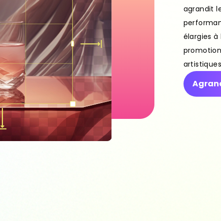
agrandit l
performan
élargies à 
promotion 
artistiques
Agrand