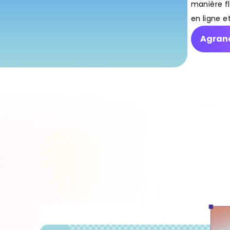
manière f
en ligne e
Agrand