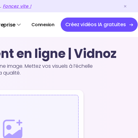
A.
Foncez vite !
Créez vidéos IA gratuites
reprise
Connexion
t en ligne | Vidnoz
e image. Mettez vos visuels à l’échelle
 qualité.