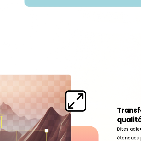
Transfo
qualit
Dites adie
étendues p