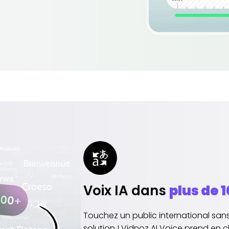
Voix IA dans
plus de 
Touchez un public international san
solution ! Vidnoz AI Voice prend en c