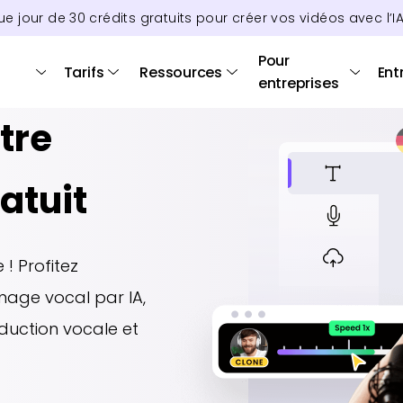
ue jour de
30
crédits
gratuits pour créer vos vidéos avec l’I
A
Pour
Tarifs
Ressources
Ent
entreprises
tre
atuit
 ! Profitez
nage vocal par IA,
aduction vocale et