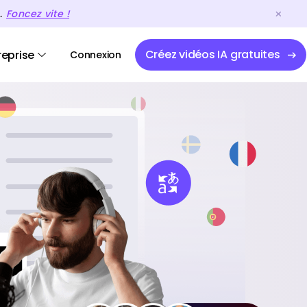
A.
Foncez vite !
Créez vidéos IA gratuites
reprise
Connexion