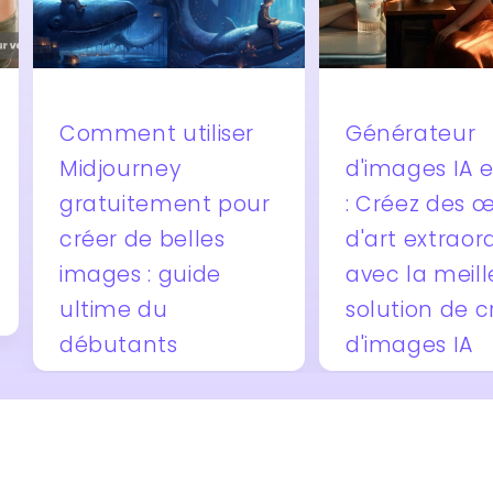
Générateur
Transcrire
d'images IA en ligne
vidéos en 
ur
: Créez des œuvres
avec l'IA :
d'art extraordinaires
pour conve
avec la meilleure
contenus
solution de création
audiovisue
d'images IA
documents