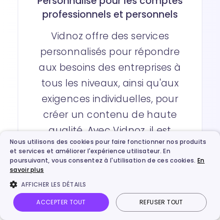
Personnalisé pour les comptes
professionnels et personnels
Vidnoz offre des services
personnalisés pour répondre
aux besoins des entreprises à
tous les niveaux, ainsi qu'aux
exigences individuelles, pour
créer un contenu de haute
qualité. Avec Vidnoz, il est
Nous utilisons des cookies pour faire fonctionner nos produits
facile de surveiller, d'analyser
et services et améliorer l'expérience utilisateur. En
et de suivre des vidéos et des
poursuivant, vous consentez à l'utilisation de ces cookies.
En
savoir plus
images, avec la possibilité
AFFICHER LES DÉTAILS
d'une entreprise en pleine
ACCEPTER TOUT
REFUSER TOUT
croissance et le nombre de
Vidnoz AI
Photo parlante
Image en vidéo
Connexion