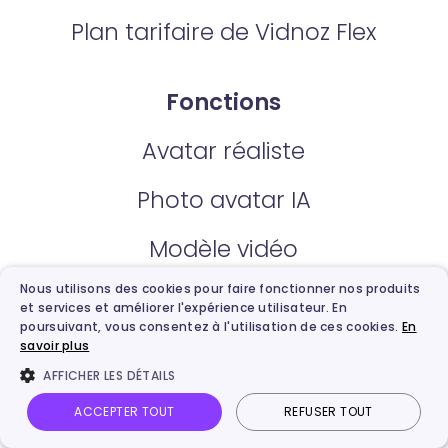
Plan tarifaire de Vidnoz Flex
Fonctions
Avatar réaliste
Photo avatar IA
Modèle vidéo
Nous utilisons des cookies pour faire fonctionner nos produits
Avatar produit IA
et services et améliorer l'expérience utilisateur. En
poursuivant, vous consentez à l'utilisation de ces cookies.
En
Générateur vidéo IA gratuit
savoir plus
AFFICHER LES DÉTAILS
Avatar personnalisé IA
ACCEPTER TOUT
REFUSER TOUT
Vidnoz AI
Photo parlante
Image en vidéo
Connexion
Montage vidéo IA