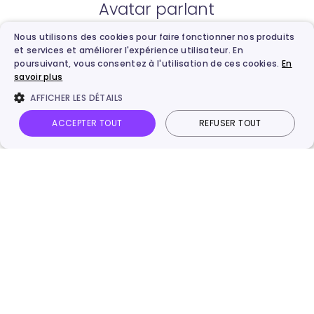
Avatar parlant
Nous utilisons des cookies pour faire fonctionner nos produits
Texte en vidéo
et services et améliorer l'expérience utilisateur. En
poursuivant, vous consentez à l'utilisation de ces cookies.
En
Améliorateur de vidéos IA
savoir plus
AFFICHER LES DÉTAILS
Faire danser photo IA
ACCEPTER TOUT
REFUSER TOUT
Vidnoz AI
Photo parlante
Image en vidéo
Connexion
Doublage vidéo lA
Audio en texte
Compresseur vidéo gratuit
Générateur de script vidéo IA
Enregistreur vidéo en ligne