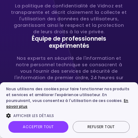
La politique de confidentialité de Vidnoz est
transparente et décrit clairement la collecte et
l'utilisation des données des utilisateurs,
garantissant ainsi le respect et la protection
de leurs droits à la vie privée.
Équipe de professionnels
expérimentés
Nos experts en sécurité de l'information et
notre personnel technique se consacrent à
vous fournir des services de sécurité de
l'information de premier ordre, 24 heures sur
24, afin de garantir la sécurité de vos données.
Nous utilisons des cookies pour faire fonctionner nos produits
Services personnalisés pour les
et services et améliorer l'expérience utilisateur. En
entreprises
poursuivant, vous consentez à l'utilisation de ces cookies.
En
savoir plus
Vidnoz est évolutif pour répondre aux besoins
AFFICHER LES DÉTAILS
de création d'images et de vidéos de
différentes entreprises. Nous maintenons
ACCEPTER TOUT
REFUSER TOUT
toujours le plus haut niveau de sécurité pour
Vidnoz AI
Photo parlante
Image en vidéo
Connexion
que vous et votre équipe n'ayez jamais à vous