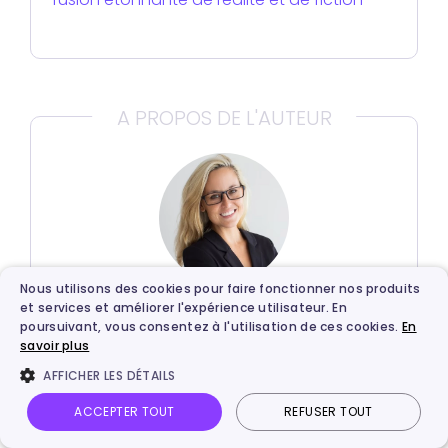
A PROPOS DE L'AUTEUR
Nous utilisons des cookies pour faire fonctionner nos produits
et services et améliorer l'expérience utilisateur. En
Louise Durand
poursuivant, vous consentez à l'utilisation de ces cookies.
En
savoir plus
Louise se concentre sur la rédaction de
AFFICHER LES DÉTAILS
contenu informatique et l‘évaluation
des logiciels. Grâce à plus de 10 ans
ACCEPTER TOUT
REFUSER TOUT
d'expérience professionnelle dans le