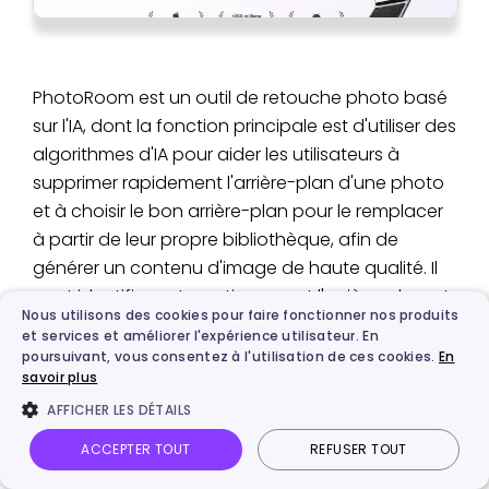
PhotoRoom est un outil de retouche photo basé
sur l'IA, dont la fonction principale est d'utiliser des
algorithmes d'IA pour aider les utilisateurs à
supprimer rapidement l'arrière-plan d'une photo
et à choisir le bon arrière-plan pour le remplacer
à partir de leur propre bibliothèque, afin de
générer un contenu d'image de haute qualité. Il
peut identifier automatiquement l'arrière-plan, et
Nous utilisons des cookies pour faire fonctionner nos produits
l'ajout de l'IA améliore encore la précision de
et services et améliorer l'expérience utilisateur. En
l'identification. Il prend également en charge
poursuivant, vous consentez à l'utilisation de ces cookies.
En
savoir plus
l'ajustement manuel des détails. Parfait pour
réaliser des images promotionnelles et créer
AFFICHER LES DÉTAILS
rapidement des visuels avec différents arrière-
ACCEPTER TOUT
REFUSER TOUT
plans.