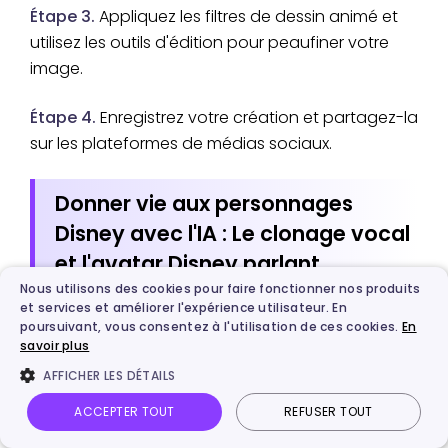
Étape 3.
Appliquez les filtres de dessin animé et
utilisez les outils d'édition pour peaufiner votre
image.
Étape 4.
Enregistrez votre création et partagez-la
sur les plateformes de médias sociaux.
Donner vie aux personnages
Disney avec l'IA : Le clonage vocal
et l'avatar Disney parlant
Nous utilisons des cookies pour faire fonctionner nos produits
et services et améliorer l'expérience utilisateur. En
poursuivant, vous consentez à l'utilisation de ces cookies.
En
Après avoir exploré les meilleurs outils et
savoir plus
méthodes pour transformer des photos en
AFFICHER LES DÉTAILS
personnages Disney grâce à l'IA, il est fascinant
ACCEPTER TOUT
REFUSER TOUT
de constater comment cette technologie peut
aller encore plus loin. Imaginez non seulement