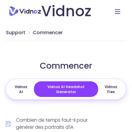
Vidnoz
Support
Commencer
Commencer
Vidnoz
Vidnoz AI Headshot
Vidnoz
AI
Generator
Flex
Combien de temps faut-il pour
générer des portraits d'IA