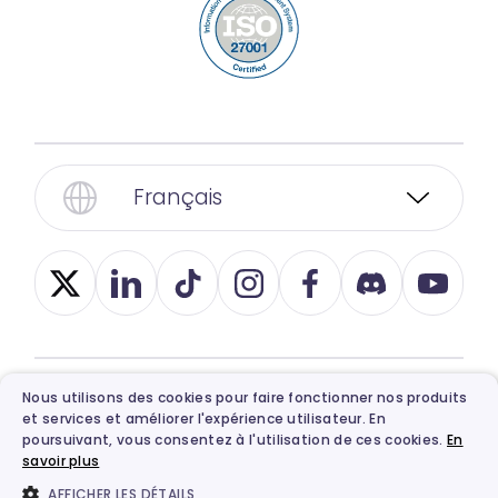
Français
Nous utilisons des cookies pour faire fonctionner nos produits
© 2026, Vidnoz. Tous droits réservés.
et services et améliorer l'expérience utilisateur. En
Confidentialité
,
Conditions
,
Ethics
et
Politique
poursuivant, vous consentez à l'utilisation de ces cookies.
En
savoir plus
de remboursement
.
AFFICHER LES DÉTAILS