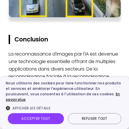
Conclusion
La reconnaissance d'images par l'IA est devenue
une technologie essentielle offrant de multiples
applications dans divers secteurs. De la
reconnaissance faciale à la reconnaissance
Nous utilisons des cookies pour faire fonctionner nos produits
d'objets, en passant par la reconnaissance de
et services et améliorer l'expérience utilisateur. En
textes et de sons, les possibilités d'utilisation de
poursuivant, vous consentez à l'utilisation de ces cookies.
En
l'IA dans le domaine de la reconnaissance
savoir plus
d'images sont vastes.
AFFICHER LES DÉTAILS
ACCEPTER TOUT
REFUSER TOUT
On peut légitimement s'attendre à ce que la
reconnaissance d'images basée sur l'IA devienne