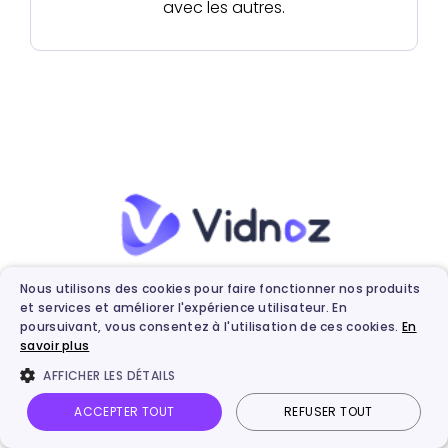
avec les autres.
Plateforme de création
Nous utilisons des cookies pour faire fonctionner nos produits
et services et améliorer l'expérience utilisateur. En
vidéos IA et automatisée N°1
poursuivant, vous consentez à l'utilisation de ces cookies.
En
savoir plus
AFFICHER LES DÉTAILS
Créez vidéos IA gratuites
ACCEPTER TOUT
REFUSER TOUT