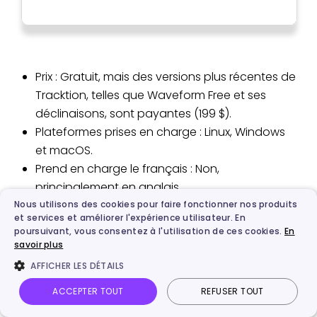
Prix : Gratuit, mais des versions plus récentes de
Tracktion, telles que Waveform Free et ses
déclinaisons, sont payantes (199 $).
Plateformes prises en charge : Linux, Windows
et macOS.
Prend en charge le français : Non,
principalement en anglais.
Nous utilisons des cookies pour faire fonctionner nos produits
et services et améliorer l'expérience utilisateur. En
Avantages
poursuivant, vous consentez à l'utilisation de ces cookies.
En
savoir plus
Design simple
AFFICHER LES DÉTAILS
Version gratuite complète
ACCEPTER TOUT
REFUSER TOUT
Prise en charge des plugins