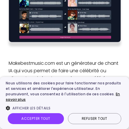
Makebestmusic.com est un générateur de chant
IA qui vous permet de faire une célébrité ou
n’importe qui chanter une chanson préférée,
Nous utilisons des cookies pour faire fonctionner nos produits
avec la possibilité de créer des voix chantantes IA
et services et améliorer l'expérience utilisateur. En
réalistes et personnalisées adaptées à votre style
poursuivant, vous consentez à l'utilisation de ces cookies.
En
savoir plus
musical. Cet outil vous permet d’explorer une
large gamme de tonalités vocales, allant des voix
AFFICHER LES DÉTAILS
d'artistes célèbres à des voix générées par IA
ACCEPTER TOUT
REFUSER TOUT
uniques, pour enrichir vos productions musicales.