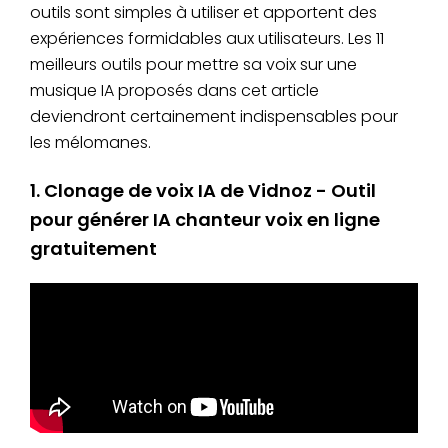
outils sont simples à utiliser et apportent des
Voix de chanteur
expériences formidables aux utilisateurs. Les 11
Kits.ai
de qualité studio,
Freemium
meilleurs outils pour mettre sa voix sur une
contrôle fin
musique IA proposés dans cet article
Génération de
deviendront certainement indispensables pour
chansons
les mélomanes.
MakeBestMusic
complètes
Freemium
(paroles, mélodie,
1. Clonage de voix IA de Vidnoz - Outil
voix)
pour générer IA chanteur voix en ligne
Extraction vocale
de haute
Forfait par
gratuitement
LALAL.AI
précision (pré-
fichier +
requis pour les
Abonnement
covers)
Plateforme
dédiée à la
Covers.AI
Freemium
création de
covers IA