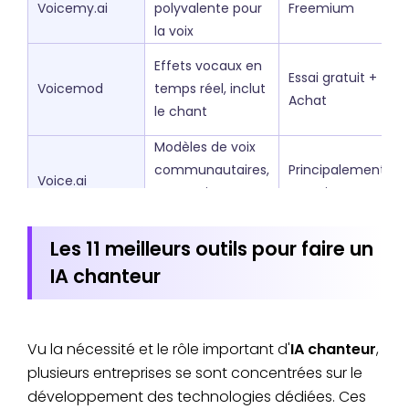
Voicemy.ai
polyvalente pour
Freemium
la voix
Effets vocaux en
Essai gratuit +
Voicemod
temps réel, inclut
Achat
le chant
Modèles de voix
communautaires,
Principalement
Voice.ai
conversion en
Gratuit
temps réel
Les 11 meilleurs outils pour faire un
Effets vocaux et
iMyFone
Essai gratuit +
IA chanteur
de chant en
MagicMic
Achat
direct
Modèles de voix
Vu la nécessité et le rôle important d'
IA chanteur
,
Modèle à
Voicify.ai
d'artistes pour
plusieurs entreprises se sont concentrées sur le
crédits
covers
développement des technologies dédiées. Ces