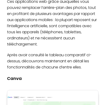
Ces applications web grâce auxquelles vous
lots
pouvez remplacer l’arrière-plan des photos, tout
Suppression IA
en profitant de plusieurs avantages par rapport
du fond,
aux applications mobiles : la plupart reposent sur
remplacement
l’intelligence artificielle, sont compatibles avec
facile par
tous les appareils (téléphones, tablettes,
image ou fond
ordinateurs) et ne nécessitent aucun
Media.io
Web
Oui
transparent,
téléchargement.
prise en
charge du
Après avoir consulté le tableau comparatif ci-
traitement par
dessus, découvrons maintenant en détail les
lots
fonctionnalités de chacune d’entre elles.
Suppression
ultra précise
Canva
avec outils
brosse/lasso,
PicWish
Web
Oui
remplacement
d’arrière-plan,