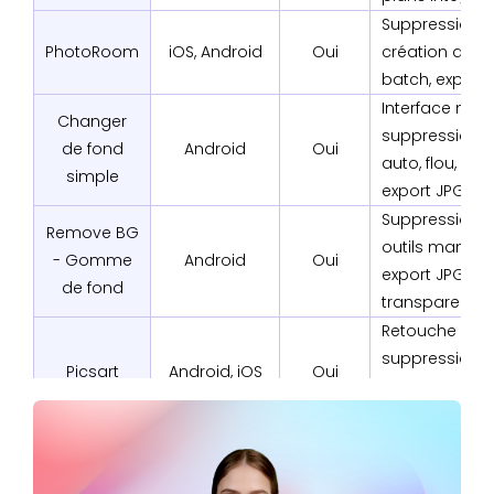
Suppression en
PhotoRoom
iOS, Android
Oui
création de f
batch, exports
Interface mini
Changer
suppression 
de fond
Android
Oui
auto, flou, gal
simple
export JPG/P
Suppression en
Remove BG
outils manuels,
- Gomme
Android
Oui
export JPG/PN
de fond
transparent
Retouche com
suppression/
Picsart
Android, iOS
Oui
par IA, généra
à partir de tex