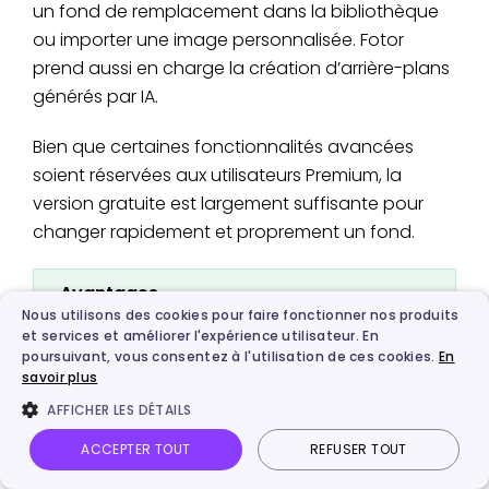
un fond de remplacement dans la bibliothèque
ou importer une image personnalisée. Fotor
prend aussi en charge la création d’arrière-plans
générés par IA.
Bien que certaines fonctionnalités avancées
soient réservées aux utilisateurs Premium, la
version gratuite est largement suffisante pour
changer rapidement et proprement un fond.
Avantages
Nous utilisons des cookies pour faire fonctionner nos produits
et services et améliorer l'expérience utilisateur. En
Prise en charge du traitement par lots (jusqu’à 50
poursuivant, vous consentez à l'utilisation de ces cookies.
En
images).
savoir plus
Disponible en ligne, sans téléchargement.
AFFICHER LES DÉTAILS
Outil d’effacement pour un ajustement précis.
ACCEPTER TOUT
REFUSER TOUT
Désavantages