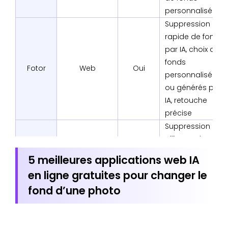
personnalisés
Suppression
rapide de fond
par IA, choix de
fonds
Fotor
Web
Oui
personnalisés
ou générés par
IA, retouche
précise
Suppression
efficace du
fond,
5 meilleures applications web IA
remplacement
en ligne gratuites pour changer le
par fonds
BeFunky
Web
Oui
fond d’une photo
personnalisés
ou
transparents,
traitement par