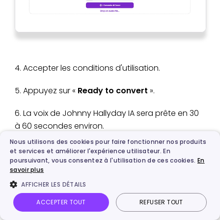
4. Accepter les conditions d'utilisation.
5. Appuyez sur «
Ready to convert
».
6. La voix de Johnny Hallyday IA sera prête en 30
à 60 secondes environ.
Nous utilisons des cookies pour faire fonctionner nos produits
Voicify AI offre une plateforme inégalée,
et services et améliorer l'expérience utilisateur. En
permettant aux créateurs de bénéficier de
poursuivant, vous consentez à l'utilisation de ces cookies.
En
savoir plus
diverses fonctionnalités, de plans abordables et
AFFICHER LES DÉTAILS
d'une expérience utilisateur transparente.
ACCEPTER TOUT
REFUSER TOUT
Lyrebird - Un outil pour cloner la voix de