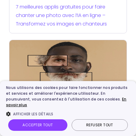
7 meilleures applis gratuites pour faire
chanter une photo avec l’IA en ligne –
Transformez vos images en chanteurs
Nous utilisons des cookies pour faire fonctionner nos produits
et services et améliorer l'expérience utilisateur. En
poursuivant, vous consentez à l'utilisation de ces cookies.
En
savoir plus
Intelligence artificielle
AFFICHER LES DÉTAILS
Top 7 outils IA pour fusionner deux images
gratuitement en ligne
ACCEPTER TOUT
REFUSER TOUT