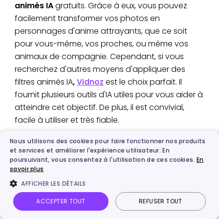
animés IA
gratuits. Grâce à eux, vous pouvez
facilement transformer vos photos en
personnages d'anime attrayants, que ce soit
pour vous-même, vos proches, ou même vos
animaux de compagnie. Cependant, si vous
recherchez d'autres moyens d'appliquer des
filtres animés IA
,
Vidnoz
est le choix parfait. Il
fournit plusieurs outils d'IA utiles pour vous aider à
atteindre cet objectif. De plus, il est convivial,
facile à utiliser et très fiable.
Nous utilisons des cookies pour faire fonctionner nos produits
Maintenant, préparez-vous à changer vos
et services et améliorer l'expérience utilisateur. En
photos en de superbes personnages d'anime et
poursuivant, vous consentez à l'utilisation de ces cookies.
En
à partager votre personnage d'anime unique
savoir plus
avec le monde.
AFFICHER LES DÉTAILS
ACCEPTER TOUT
REFUSER TOUT