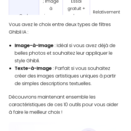
; Image
Essai
à
gratuit +
Relativement
Grok
image
plans
haute
& Texte
payants
Vous avez le choix entre deux types de filtres
à
améliorés
Ghibli IA :
image
Image-à-Image
: Idéal si vous avez déjà de
Image
Hyper
belles photos et souhaitez leur appliquer le
AI Mirror
à
Non
réaliste
image
style Ghibli.
Texte-à-Image
: Parfait si vous souhaitez
Filtre Ghibli
Image
créer des images artistiques uniques à partir
de Vidnoz
à
Oui
Haute
de simples descriptions textuelles.
AI
image
Découvrons maintenant ensemble les
Essai
caractéristiques de ces 10 outils pour vous aider
Image
gratuit +
à faire le meilleur choix !
Fotor
à
plans
Haute
image
payants
améliorés