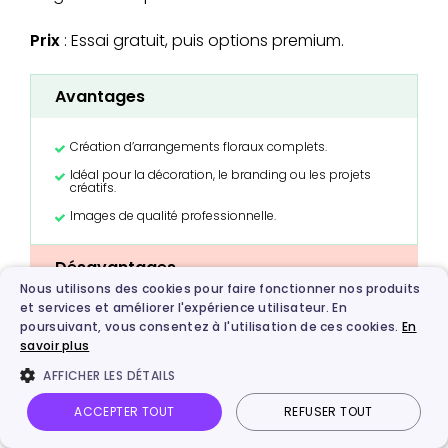
Prix
: Essai gratuit, puis options premium.
Avantages
Création d’arrangements floraux complets.
Idéal pour la décoration, le branding ou les projets
créatifs.
Images de qualité professionnelle.
Désavantages
Nous utilisons des cookies pour faire fonctionner nos produits
et services et améliorer l'expérience utilisateur. En
Certaines fonctionnalités réservées aux formules
poursuivant, vous consentez à l'utilisation de ces cookies.
En
payantes.
savoir plus
Quelques essais peuvent être nécessaires pour
obtenir le rendu souhaité.
AFFICHER LES DÉTAILS
ACCEPTER TOUT
REFUSER TOUT
Pour les mariages, projets de marque ou idées