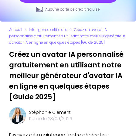
Aucune carte de crédit requise
Accueil
>
Intelligence artificielle
>
Créez un avatar IA
personnalisé gratuitement en utilisant notre meilleur générateur
d'avatar IA en ligne en quelques étapes [Guide 2025]
Créez un avatar IA personnalisé
gratuitement en utilisant notre
meilleur générateur d'avatar IA
en ligne en quelques étapes
[Guide 2025]
Stéphanie Clement
Publié le
23/09/2025
Essayez dès maintenant notre générateur