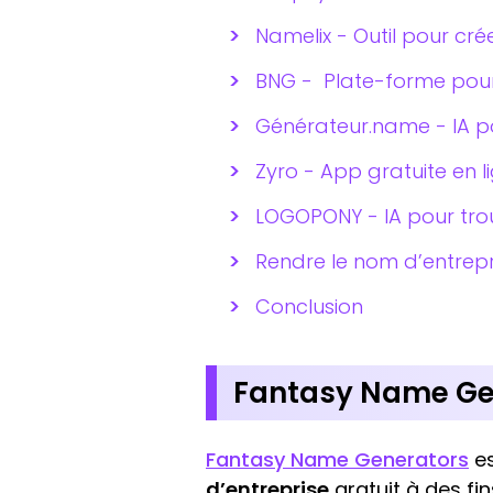
Namelix - Outil pour cr
BNG - Plate-forme pour
Générateur.name - IA po
Zyro - App gratuite en
LOGOPONY - IA pour tro
Rendre le nom d’entrepr
Conclusion
Fantasy Name Gen
Fantasy Name Generators
es
d’entreprise
gratuit à des fin