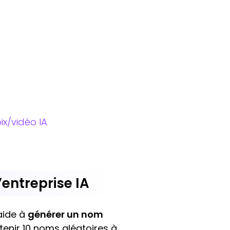
x/vidéo IA
entreprise IA
aide à
générer un nom
btenir 10 noms aléatoires à