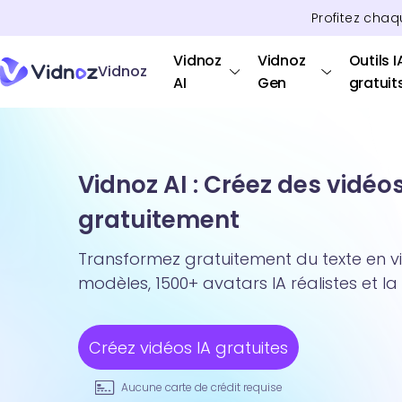
Profitez chaq
Vidnoz
Vidnoz
Outils I
Vidnoz
AI
Gen
gratuit
Vidnoz AI : Créez des vidéo
gratuitement
Transformez gratuitement du texte en v
modèles, 1500+ avatars IA réalistes et la
Créez vidéos IA gratuites
Aucune carte de crédit requise