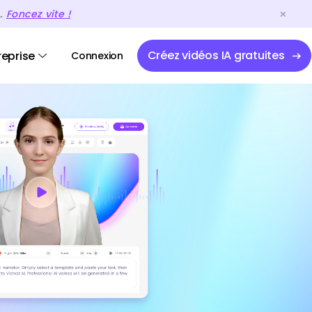
A.
Foncez vite !
Créez vidéos IA gratuites
reprise
Connexion