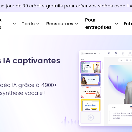
ue jour de
30
crédits
gratuits pour créer vos vidéos avec l’I
A
Pour
Tarifs
Ressources
Ent
s
entreprises
s IA captivantes
idéo IA grâce à 4900+
 synthèse vocale !