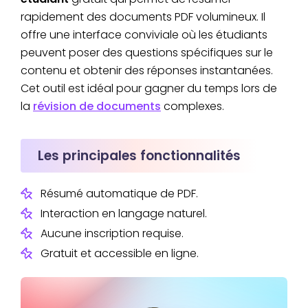
8. Yiaho
et gestion de
d'images,
la cr
rapidement des documents PDF volumineux. Il
notes
assistance
co
offre une interface conviviale où les étudiants
éducative
peuvent poser des questions spécifiques sur le
Génération
contenu et obtenir des réponses instantanées.
d'images à
Créa
Cet outil est idéal pour gagner du temps lors de
#Contenu
9. DALL·E 3
partir de texte,
visu
la
révision de documents
complexes.
multimédia
intégration avec
prése
ChatGPT
Les principales fonctionnalités
Conception
Créa
10.
graphique
su
#Contenu
Microsoft
assistée par IA,
visu
Résumé automatique de PDF.
multimédia
Designer
modèles
pr
Interaction en langage naturel.
personnalisables
sco
Aucune inscription requise.
Gratuit et accessible en ligne.