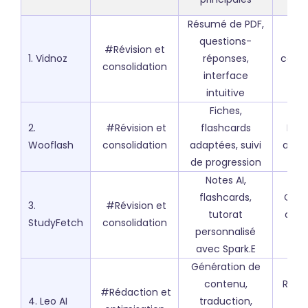
Résumé de PDF,
questions-
Lec
#Révision et
1. Vidnoz
réponses,
cours
consolidation
interface
de 
intuitive
Fiches,
2.
#Révision et
flashcards
Prép
Wooflash
consolidation
adaptées, suivi
aux 
de progression
Notes AI,
flashcards,
Orga
3.
#Révision et
tutorat
des 
StudyFetch
consolidation
personnalisé
rév
avec Spark.E
Génération de
contenu,
Réda
#Rédaction et
4. Leo AI
traduction,
dev