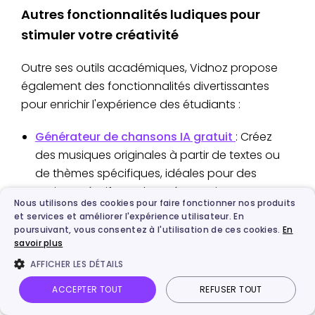
Autres fonctionnalités ludiques pour
stimuler votre créativité
Outre ses outils académiques, Vidnoz propose
également des fonctionnalités divertissantes
pour enrichir l'expérience des étudiants :
Générateur de chansons IA gratuit
: Créez
des musiques originales à partir de textes ou
de thèmes spécifiques, idéales pour des
projets créatifs ou des présentations.
Nous utilisons des cookies pour faire fonctionner nos produits
Générateur de vidéos musicales IA :
et services et améliorer l'expérience utilisateur. En
Transformez vos compositions musicales en
poursuivant, vous consentez à l'utilisation de ces cookies.
En
savoir plus
clips vidéo dynamiques, parfaits pour les
réseaux sociaux ou les projets multimédias.
AFFICHER LES DÉTAILS
ACCEPTER TOUT
REFUSER TOUT
Ces outils offrent aux étudiants la possibilité