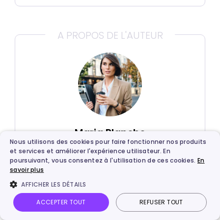
A PROPOS DE L'AUTEUR
Maria Planche
Nous utilisons des cookies pour faire fonctionner nos produits
et services et améliorer l'expérience utilisateur. En
Maria Planche est une rédactrice de
poursuivant, vous consentez à l'utilisation de ces cookies.
En
contenu expérimentée dans le
savoir plus
domaine de la vidéo de vent. Elle est
AFFICHER LES DÉTAILS
spécialisée dans la création et le
ACCEPTER TOUT
REFUSER TOUT
montage de vidéos. Elle connaît bien
les avantages de la vidéo de vente et