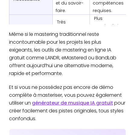
et du savoir-
compétences
faire.
requises.
Plus
Très
standardisée,
Personnalisation
personnalisée
mais en
Même si le mastering traditionnel reste
sonore
selon l’ingé
amélioration
incontournable pour les projets les plus
son.
constante.
exigeants, les outils de mastering en ligne IA
Idéal pour
Parfait pour
gratuit comme LANDR, eMastered ou BandLab
albums et
musiciens
offrent aujourd’hui une alternative moderne,
Cas d’usage
productions
indépendants,
rapide et performante.
haut de
podcasts,
gamme.
maquettes.
Et si vous ne possédez pas encore de démo
complète à masteriser, vous pouvez également
utiliser un
générateur de musique IA gratuit
pour
créer facilement des pistes originales, tous styles
confondus.