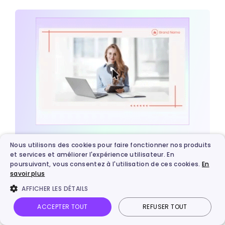
circulaire
- Sans pub,
PFP
de Noël
sans inscription
Entièrement
Maker
autour
- Très simple à
gratuit
d'une
utiliser
photo
existante
- Ajustement
Transformez du texte en vidéos par
Remplace
Nous utilisons des cookies pour faire fonctionner nos produits
du corps précis
et services et améliorer l'expérience utilisateur. En
l'IA -
GRATUITEMENT
les
- Lumière et
poursuivant, vous consentez à l'utilisation de ces cookies.
En
vêtements
Gratuit avec
savoir plus
Générez des vidéos réalistes et de qualité à partir de
TryOn
ombres
par des
options
PDF, de PPT et d’URL en un clic !
AFFICHER LES DÉTAILS
AI
naturelles
tenues
payantes
- Résultat
ACCEPTER TOUT
REFUSER TOUT
complètes
réaliste et
de Noël