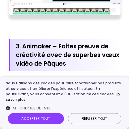
3. Animaker – Faites preuve de
créativité avec de superbes vœux
vidéo de Pâques
Nous utilisons des cookies pour faire fonctionner nos produits
Conçu pour une utilisation en ligne, Animaker est
et services et améliorer l'expérience utilisateur. En
une plateforme Web permettant d'éditer et de
poursuivant, vous consentez à l'utilisation de ces cookies.
En
savoir plus
créer des vidéos animées avec une totale
convivialité. Avec lui, vous pouvez créer des
AFFICHER LES DÉTAILS
vidéos de Pâques en quelques minutes
ACCEPTER TOUT
REFUSER TOUT
seulement en profitant des nombreuses