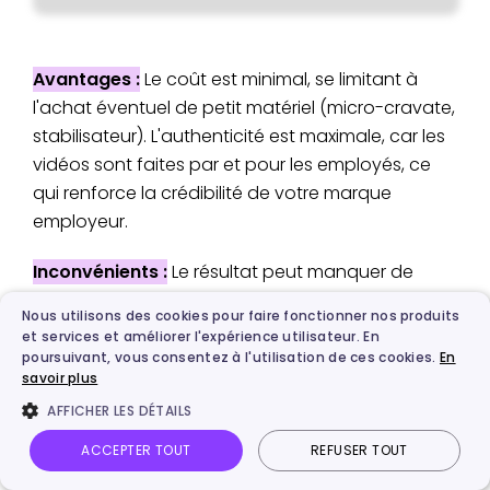
Avantages :
Le coût est minimal, se limitant à
l'achat éventuel de petit matériel (micro-cravate,
stabilisateur). L'authenticité est maximale, car les
vidéos sont faites par et pour les employés, ce
qui renforce la crédibilité de votre marque
employeur.
Inconvénients :
Le résultat peut manquer de
professionnalisme si les compétences
Nous utilisons des cookies pour faire fonctionner nos produits
techniques sont limitées (qualité de l'image, du
et services et améliorer l'expérience utilisateur. En
son, du montage). Cela demande également du
poursuivant, vous consentez à l'utilisation de ces cookies.
En
savoir plus
temps et une bonne organisation en interne pour
planifier les tournages et la post-production sans
AFFICHER LES DÉTAILS
perturber l'activité principale. Il faut veiller à ce
ACCEPTER TOUT
REFUSER TOUT
que le résultat final serve positivement l'image de