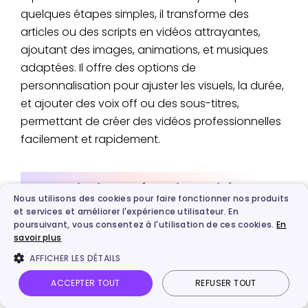
quelques étapes simples, il transforme des
articles ou des scripts en vidéos attrayantes,
ajoutant des images, animations, et musiques
adaptées. Il offre des options de
personnalisation pour ajuster les visuels, la durée,
et ajouter des voix off ou des sous-titres,
permettant de créer des vidéos professionnelles
facilement et rapidement.
Les principales fonctionnalités
Nous utilisons des cookies pour faire fonctionner nos produits
et services et améliorer l'expérience utilisateur. En
poursuivant, vous consentez à l'utilisation de ces cookies.
En
Bibliothèque de modèles
: FlexClip propose
savoir plus
une vaste bibliothèque de modèles parmi
AFFICHER LES DÉTAILS
lesquels les utilisateurs peuvent choisir pour créer
ACCEPTER TOUT
REFUSER TOUT
leurs vidéos.
Éditeur glisser-déposer
: L'éditeur glisser-