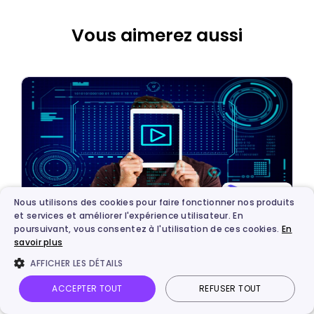
Vous aimerez aussi
Nous utilisons des cookies pour faire fonctionner nos produits
et services et améliorer l'expérience utilisateur. En
Intelligence artificielle
poursuivant, vous consentez à l'utilisation de ces cookies.
En
savoir plus
7 Meilleurs IA pour le montage vidéo
AFFICHER LES DÉTAILS
automatique en 2025 pour une édition
ACCEPTER TOUT
REFUSER TOUT
vidéo rapide et professionnelle