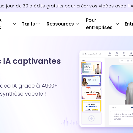
ue jour de
30
crédits
gratuits pour créer vos vidéos avec l’I
A
Pour
Tarifs
Ressources
Ent
s
entreprises
s IA captivantes
idéo IA grâce à 4900+
 synthèse vocale !