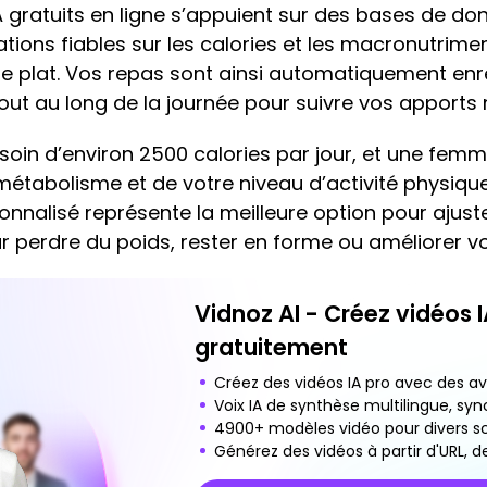
 gratuits en ligne s’appuient sur des bases de don
tions fiables sur les calories et les macronutrimen
e plat. Vos repas sont ainsi automatiquement enreg
t au long de la journée pour suivre vos apports nu
n d’environ 2500 calories par jour, et une femme
métabolisme et de votre niveau d’activité physiqu
nnalisé représente la meilleure option pour ajust
ur perdre du poids, rester en forme ou améliorer vo
Vidnoz AI - Créez vidéos 
gratuitement
Créez des vidéos IA pro avec des ava
Voix IA de synthèse multilingue, syn
4900+ modèles vidéo pour divers sc
Générez des vidéos à partir d'URL, de