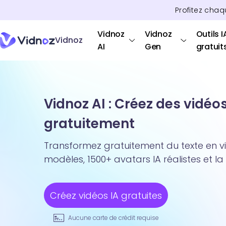
Profitez chaq
Vidnoz
Vidnoz
Outils I
Vidnoz
AI
Gen
gratuit
Vidnoz AI : Créez des vidéo
gratuitement
Transformez gratuitement du texte en v
modèles, 1500+ avatars IA réalistes et la
Créez vidéos IA gratuites
Aucune carte de crédit requise