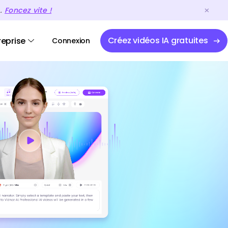
A.
Foncez vite !
Créez vidéos IA gratuites
reprise
Connexion