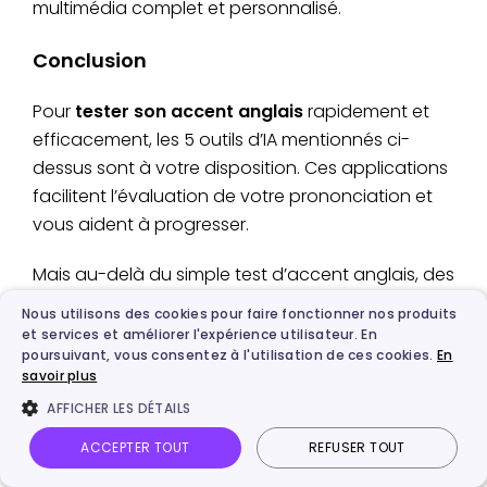
multimédia complet et personnalisé.
Conclusion
Pour
tester son accent anglais
rapidement et
efficacement, les 5 outils d’IA mentionnés ci-
dessus sont à votre disposition. Ces applications
facilitent l’évaluation de votre prononciation et
vous aident à progresser.
Mais au-delà du simple test d’accent anglais, des
générateurs de voix IA comme
Vidnoz
Nous utilisons des cookies pour faire fonctionner nos produits
permettent de créer une voix avec l’accent de
et services et améliorer l'expérience utilisateur. En
poursuivant, vous consentez à l'utilisation de ces cookies.
En
votre choix, rapidement et gratuitement. Il suffit
savoir plus
d’entrer un texte, de sélectionner l’accent désiré,
AFFICHER LES DÉTAILS
et l’outil génère une voix naturelle et réaliste.
ACCEPTER TOUT
REFUSER TOUT
Que ce soit pour un
test d’accent anglais
ou