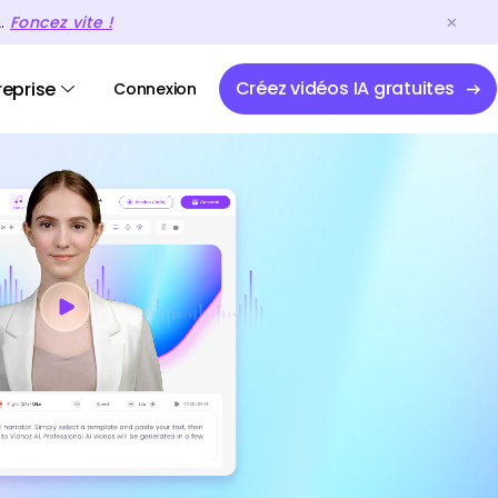
A.
Foncez vite !
Créez vidéos IA gratuites
reprise
Connexion