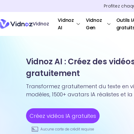
Profitez chaq
Vidnoz
Vidnoz
Outils I
Vidnoz
AI
Gen
gratuit
Vidnoz AI : Créez des vidéo
gratuitement
Transformez gratuitement du texte en v
modèles, 1500+ avatars IA réalistes et la
Créez vidéos IA gratuites
Aucune carte de crédit requise