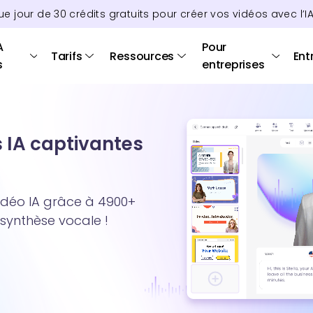
ue jour de
30
crédits
gratuits pour créer vos vidéos avec l’I
A
Pour
Tarifs
Ressources
Ent
s
entreprises
s IA captivantes
idéo IA grâce à 4900+
 synthèse vocale !