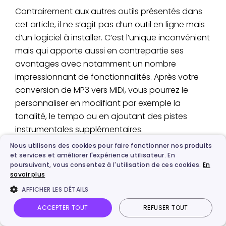
Contrairement aux autres outils présentés dans
cet article, il ne s’agit pas d’un outil en ligne mais
d’un logiciel à installer. C’est l’unique inconvénient
mais qui apporte aussi en contrepartie ses
avantages avec notamment un nombre
impressionnant de fonctionnalités. Après votre
conversion de MP3 vers MIDI, vous pourrez le
personnaliser en modifiant par exemple la
tonalité, le tempo ou en ajoutant des pistes
instrumentales supplémentaires.
Nous utilisons des cookies pour faire fonctionner nos produits
Comment convertir du format MP3 vers MIDI
et services et améliorer l'expérience utilisateur. En
poursuivant, vous consentez à l'utilisation de ces cookies.
En
avec Audacity ?
savoir plus
Vous devez télécharger, installer et
AFFICHER LES DÉTAILS
Étape 1.
ouvrir Audacity
ACCEPTER TOUT
REFUSER TOUT