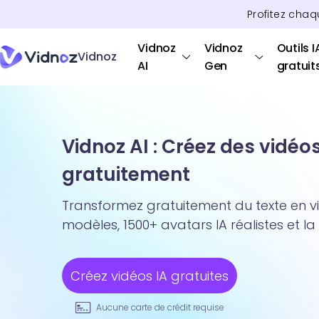
Profitez chaq
Vidnoz
Vidnoz
Outils I
Vidnoz
AI
Gen
gratuit
Vidnoz AI : Créez des vidéo
gratuitement
Transformez gratuitement du texte en v
modèles, 1500+ avatars IA réalistes et la
Créez vidéos IA gratuites
Aucune carte de crédit requise