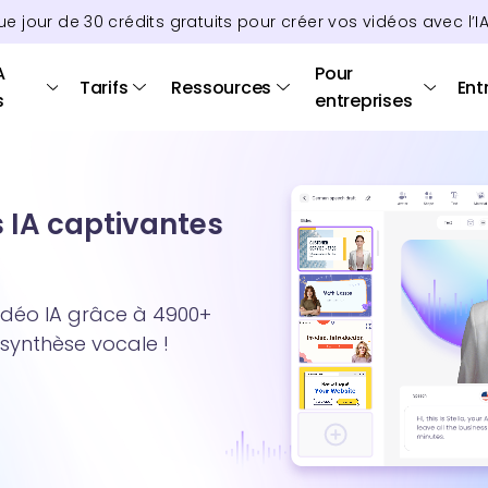
ue jour de
30
crédits
gratuits pour créer vos vidéos avec l’I
A
Pour
Tarifs
Ressources
Ent
s
entreprises
s IA captivantes
idéo IA grâce à 4900+
 synthèse vocale !