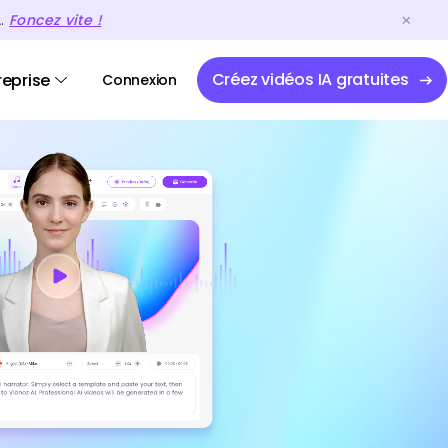
A.
Foncez vite !
Créez vidéos IA gratuites
reprise
Connexion