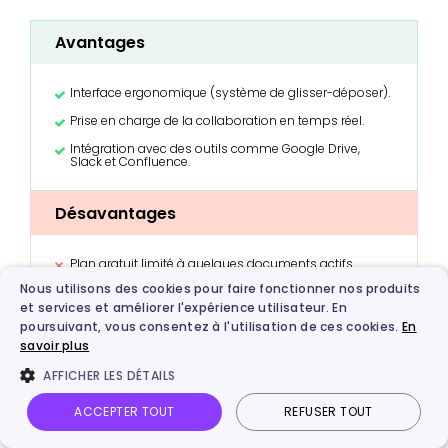
Avantages
Interface ergonomique (système de glisser-déposer).
Prise en charge de la collaboration en temps réel.
Intégration avec des outils comme Google Drive,
Slack et Confluence.
Désavantages
Plan gratuit limité à quelques documents actifs.
Nous utilisons des cookies pour faire fonctionner nos produits
Moins populaire → communauté d’utilisateurs plus
réduite.
et services et améliorer l'expérience utilisateur. En
poursuivant, vous consentez à l'utilisation de ces cookies.
En
Peu de fonctions automatisées ou IA.
savoir plus
AFFICHER LES DÉTAILS
6. Miro
ACCEPTER TOUT
REFUSER TOUT
Miro se positionne comme un outil d’
IA pour