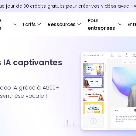
ue jour de
30
crédits
gratuits pour créer vos vidéos avec l’I
A
Pour
Tarifs
Ressources
Ent
s
entreprises
s IA captivantes
idéo IA grâce à 4900+
 synthèse vocale !