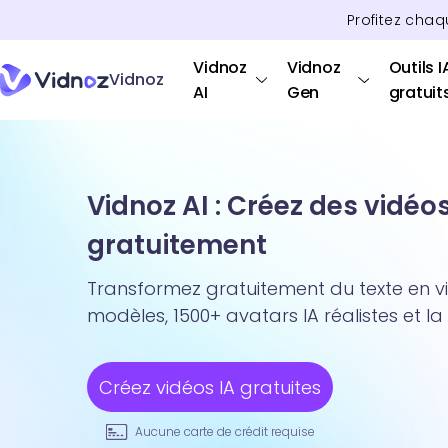
Profitez chaq
Vidnoz
Vidnoz
Outils I
Vidnoz
AI
Gen
gratuit
Vidnoz AI : Créez des vidéo
gratuitement
Transformez gratuitement du texte en v
modèles, 1500+ avatars IA réalistes et la
Créez vidéos IA gratuites
Aucune carte de crédit requise