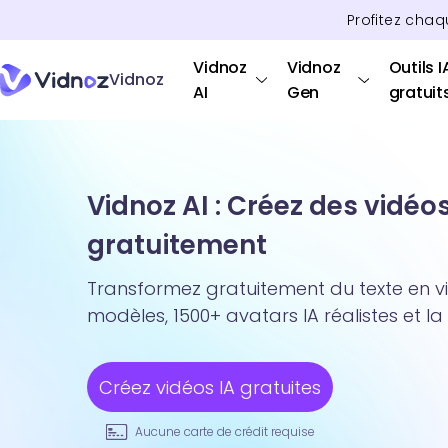
Profitez chaq
Vidnoz
Vidnoz
Outils I
Vidnoz
AI
Gen
gratuit
Vidnoz AI : Créez des vidéo
gratuitement
Transformez gratuitement du texte en v
modèles, 1500+ avatars IA réalistes et la
Créez vidéos IA gratuites
Aucune carte de crédit requise