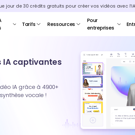
ue jour de
30
crédits
gratuits pour créer vos vidéos avec l’I
A
Pour
Tarifs
Ressources
Ent
s
entreprises
s IA captivantes
idéo IA grâce à 4900+
 synthèse vocale !