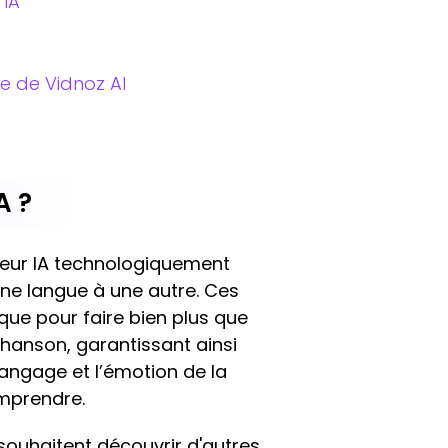
 IA
de de Vidnoz AI
A ?
teur IA technologiquement
une langue à une autre. Ces
que pour faire bien plus que
chanson, garantissant ainsi
langage et l’émotion de la
omprendre.
ouhaitent découvrir d'autres