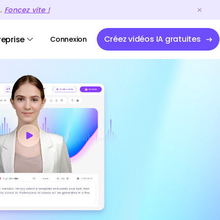
A.
Foncez vite !
Créez vidéos IA gratuites
reprise
Connexion