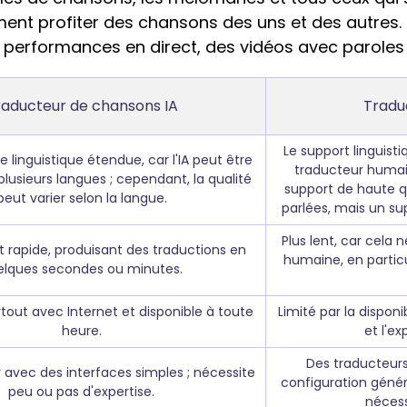
nt profiter des chansons des uns et des autres. I
 performances en direct, des vidéos avec paroles 
raducteur de chansons IA
Traduc
Le support linguisti
e linguistique étendue, car l'IA peut être
traducteur humai
lusieurs langues ; cependant, la qualité
support de haute q
peut varier selon la langue.
parlées, mais un sup
Plus lent, car cela 
rapide, produisant des traductions en
humaine, en particu
elques secondes ou minutes.
tout avec Internet et disponible à toute
Limité par la disponi
heure.
et l'ex
Des traducteurs
er avec des interfaces simples ; nécessite
configuration génér
peu ou pas d'expertise.
nécess