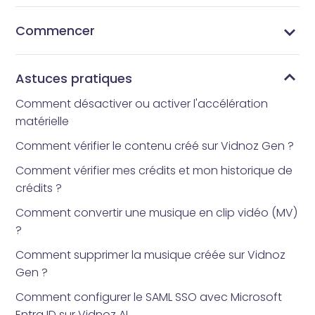
Commencer
Qu’est-ce que Vidnoz AI ?
Quelle application d’avatar tout le monde utilise-t-
Comment obtenir Vidnoz AI
Interface d’accueil
Bibliothèque de modèles
Bibliothèque d’avatars
Mes Créations
Mes fichiers
Bibliothèque d'outils
Comment réinitialiser votre mot de passe
il ?
Astuces pratiques
Comment désactiver ou activer l'accélération
matérielle
Comment vérifier le contenu créé sur Vidnoz Gen ?
Comment vérifier mes crédits et mon historique de
crédits ?
Comment convertir une musique en clip vidéo (MV)
?
Comment supprimer la musique créée sur Vidnoz
Gen ?
Comment configurer le SAML SSO avec Microsoft
Entra ID sur Vidnoz AI