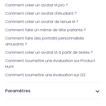
Comment créer un avatar IA pro ?
Comment créer un avatar d'étudiant ?
Comment créer un avatar de tenue IA ?
Comment faire un mème de tête parlante ?
Comment faire des portraits personnalisés
amusants ?
Comment créer un avatar IA à partir de textes ?
Comment Soumettre une évaluation sur Product
Hunt
Comment soumettre une évaluation sur G2
Paramètres
Changez Votre Mot de Passe - Sécurisez Votre
Gérer Votre Profil - Mettez à Jour les Informations
Gérer vos abonnements - Paramètres
Paramètres Vidnoz AI - Personnalisez Votre
Compte Vidnoz AI
de Votre Compte Vidnoz AI
d'abonnement Vidnoz AI
Expérience Vidéo IA