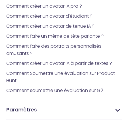
Comment créer un avatar IA pro ?
Comment créer un avatar d'étudiant ?
Comment créer un avatar de tenue IA ?
Comment faire un mème de tête parlante ?
Comment faire des portraits personnalisés
amusants ?
Comment créer un avatar IA à partir de textes ?
Comment Soumettre une évaluation sur Product
Hunt
Comment soumettre une évaluation sur G2
Paramètres
Changez Votre Mot de Passe - Sécurisez Votre
Gérer Votre Profil - Mettez à Jour les Informations
Gérer vos abonnements - Paramètres
Paramètres Vidnoz AI - Personnalisez Votre
Compte Vidnoz AI
de Votre Compte Vidnoz AI
d'abonnement Vidnoz AI
Expérience Vidéo IA