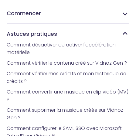
Commencer
Qu’est-ce que Vidnoz AI ?
Quelle application d’avatar tout le monde utilise-t-
Comment obtenir Vidnoz AI
Interface d’accueil
Bibliothèque de modèles
Bibliothèque d’avatars
Mes Créations
Mes fichiers
Bibliothèque d'outils
Comment réinitialiser votre mot de passe
il ?
Astuces pratiques
Comment désactiver ou activer l'accélération
matérielle
Comment vérifier le contenu créé sur Vidnoz Gen ?
Comment vérifier mes crédits et mon historique de
crédits ?
Comment convertir une musique en clip vidéo (MV)
?
Comment supprimer la musique créée sur Vidnoz
Gen ?
Comment configurer le SAML SSO avec Microsoft
Entra ID sur Vidnoz AI