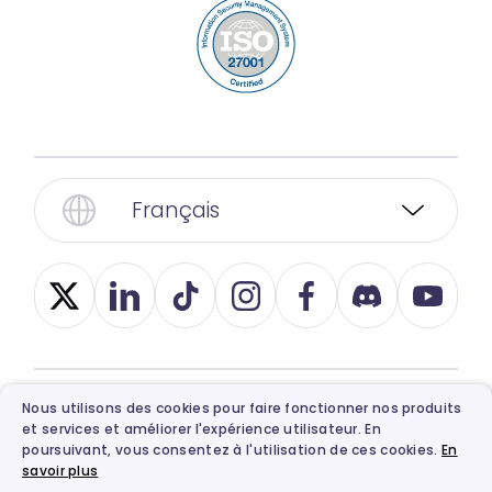
Français
Nous utilisons des cookies pour faire fonctionner nos produits
© 2026, Vidnoz. Tous droits réservés.
et services et améliorer l'expérience utilisateur. En
Confidentialité
,
Conditions
,
Ethics
et
Politique
poursuivant, vous consentez à l'utilisation de ces cookies.
En
savoir plus
de remboursement
.