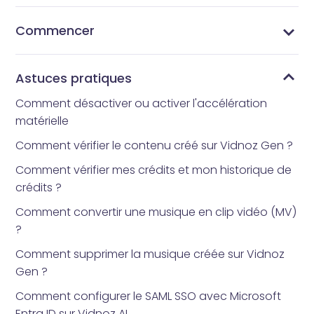
Commencer
Qu’est-ce que Vidnoz AI ?
Quelle application d’avatar tout le monde utilise-t-
Comment obtenir Vidnoz AI
Interface d’accueil
Bibliothèque de modèles
Bibliothèque d’avatars
Mes Créations
Mes fichiers
Bibliothèque d'outils
Comment réinitialiser votre mot de passe
il ?
Astuces pratiques
Comment désactiver ou activer l'accélération
matérielle
Comment vérifier le contenu créé sur Vidnoz Gen ?
Comment vérifier mes crédits et mon historique de
crédits ?
Comment convertir une musique en clip vidéo (MV)
?
Comment supprimer la musique créée sur Vidnoz
Gen ?
Comment configurer le SAML SSO avec Microsoft
Entra ID sur Vidnoz AI