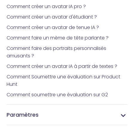
Comment créer un avatar IA pro ?
Comment créer un avatar d'étudiant ?
Comment créer un avatar de tenue IA ?
Comment faire un mème de tête parlante ?
Comment faire des portraits personnalisés
amusants ?
Comment créer un avatar IA à partir de textes ?
Comment Soumettre une évaluation sur Product
Hunt
Comment soumettre une évaluation sur G2
Paramètres
Changez Votre Mot de Passe - Sécurisez Votre
Gérer Votre Profil - Mettez à Jour les Informations
Gérer vos abonnements - Paramètres
Paramètres Vidnoz AI - Personnalisez Votre
Compte Vidnoz AI
de Votre Compte Vidnoz AI
d'abonnement Vidnoz AI
Expérience Vidéo IA