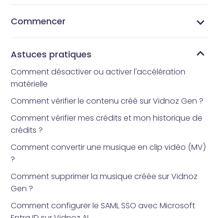
Commencer
Qu’est-ce que Vidnoz AI ?
Quelle application d’avatar tout le monde utilise-t-
Comment obtenir Vidnoz AI
Interface d’accueil
Bibliothèque de modèles
Bibliothèque d’avatars
Mes Créations
Mes fichiers
Bibliothèque d'outils
Comment réinitialiser votre mot de passe
il ?
Astuces pratiques
Comment désactiver ou activer l'accélération
matérielle
Comment vérifier le contenu créé sur Vidnoz Gen ?
Comment vérifier mes crédits et mon historique de
crédits ?
Comment convertir une musique en clip vidéo (MV)
?
Comment supprimer la musique créée sur Vidnoz
Gen ?
Comment configurer le SAML SSO avec Microsoft
Entra ID sur Vidnoz AI