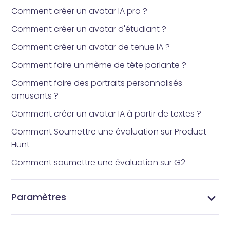
Comment créer un avatar IA pro ?
Comment créer un avatar d'étudiant ?
Comment créer un avatar de tenue IA ?
Comment faire un mème de tête parlante ?
Comment faire des portraits personnalisés
amusants ?
Comment créer un avatar IA à partir de textes ?
Comment Soumettre une évaluation sur Product
Hunt
Comment soumettre une évaluation sur G2
Paramètres
Changez Votre Mot de Passe - Sécurisez Votre
Gérer Votre Profil - Mettez à Jour les Informations
Gérer vos abonnements - Paramètres
Paramètres Vidnoz AI - Personnalisez Votre
Compte Vidnoz AI
de Votre Compte Vidnoz AI
d'abonnement Vidnoz AI
Expérience Vidéo IA