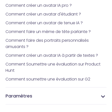
Comment créer un avatar IA pro ?
Comment créer un avatar d'étudiant ?
Comment créer un avatar de tenue IA ?
Comment faire un mème de tête parlante ?
Comment faire des portraits personnalisés
amusants ?
Comment créer un avatar IA à partir de textes ?
Comment Soumettre une évaluation sur Product
Hunt
Comment soumettre une évaluation sur G2
Paramètres
Changez Votre Mot de Passe - Sécurisez Votre
Gérer Votre Profil - Mettez à Jour les Informations
Gérer vos abonnements - Paramètres
Paramètres Vidnoz AI - Personnalisez Votre
Compte Vidnoz AI
de Votre Compte Vidnoz AI
d'abonnement Vidnoz AI
Expérience Vidéo IA