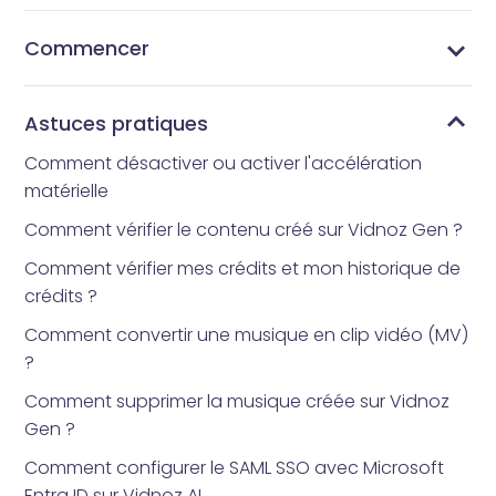
Commencer
Qu’est-ce que Vidnoz AI ?
Quelle application d’avatar tout le monde utilise-t-
Comment obtenir Vidnoz AI
Interface d’accueil
Bibliothèque de modèles
Bibliothèque d’avatars
Mes Créations
Mes fichiers
Bibliothèque d'outils
Comment réinitialiser votre mot de passe
il ?
Astuces pratiques
Comment désactiver ou activer l'accélération
matérielle
Comment vérifier le contenu créé sur Vidnoz Gen ?
Comment vérifier mes crédits et mon historique de
crédits ?
Comment convertir une musique en clip vidéo (MV)
?
Comment supprimer la musique créée sur Vidnoz
Gen ?
Comment configurer le SAML SSO avec Microsoft
Entra ID sur Vidnoz AI