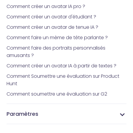
Comment créer un avatar IA pro ?
Comment créer un avatar d'étudiant ?
Comment créer un avatar de tenue IA ?
Comment faire un mème de tête parlante ?
Comment faire des portraits personnalisés
amusants ?
Comment créer un avatar IA à partir de textes ?
Comment Soumettre une évaluation sur Product
Hunt
Comment soumettre une évaluation sur G2
Paramètres
Changez Votre Mot de Passe - Sécurisez Votre
Gérer Votre Profil - Mettez à Jour les Informations
Gérer vos abonnements - Paramètres
Paramètres Vidnoz AI - Personnalisez Votre
Compte Vidnoz AI
de Votre Compte Vidnoz AI
d'abonnement Vidnoz AI
Expérience Vidéo IA