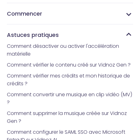
Commencer
Qu’est-ce que Vidnoz AI ?
Quelle application d’avatar tout le monde utilise-t-
Comment obtenir Vidnoz AI
Interface d’accueil
Bibliothèque de modèles
Bibliothèque d’avatars
Mes Créations
Mes fichiers
Bibliothèque d'outils
Comment réinitialiser votre mot de passe
il ?
Astuces pratiques
Comment désactiver ou activer l'accélération
matérielle
Comment vérifier le contenu créé sur Vidnoz Gen ?
Comment vérifier mes crédits et mon historique de
crédits ?
Comment convertir une musique en clip vidéo (MV)
?
Comment supprimer la musique créée sur Vidnoz
Gen ?
Comment configurer le SAML SSO avec Microsoft
Entra ID sur Vidnoz AI