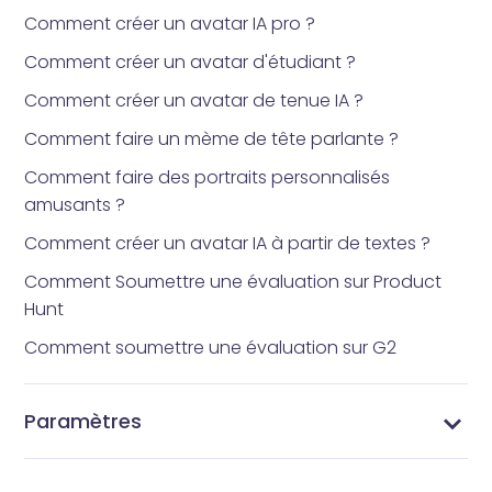
Comment créer un avatar IA pro ?
Comment créer un avatar d'étudiant ?
Comment créer un avatar de tenue IA ?
Comment faire un mème de tête parlante ?
Comment faire des portraits personnalisés
amusants ?
Comment créer un avatar IA à partir de textes ?
Comment Soumettre une évaluation sur Product
Hunt
Comment soumettre une évaluation sur G2
Paramètres
Changez Votre Mot de Passe - Sécurisez Votre
Gérer Votre Profil - Mettez à Jour les Informations
Gérer vos abonnements - Paramètres
Paramètres Vidnoz AI - Personnalisez Votre
Compte Vidnoz AI
de Votre Compte Vidnoz AI
d'abonnement Vidnoz AI
Expérience Vidéo IA