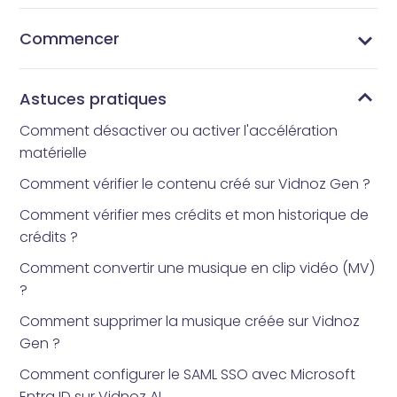
Commencer
Qu’est-ce que Vidnoz AI ?
Quelle application d’avatar tout le monde utilise-t-
Comment obtenir Vidnoz AI
Interface d’accueil
Bibliothèque de modèles
Bibliothèque d’avatars
Mes Créations
Mes fichiers
Bibliothèque d'outils
Comment réinitialiser votre mot de passe
il ?
Astuces pratiques
Comment désactiver ou activer l'accélération
matérielle
Comment vérifier le contenu créé sur Vidnoz Gen ?
Comment vérifier mes crédits et mon historique de
crédits ?
Comment convertir une musique en clip vidéo (MV)
?
Comment supprimer la musique créée sur Vidnoz
Gen ?
Comment configurer le SAML SSO avec Microsoft
Entra ID sur Vidnoz AI